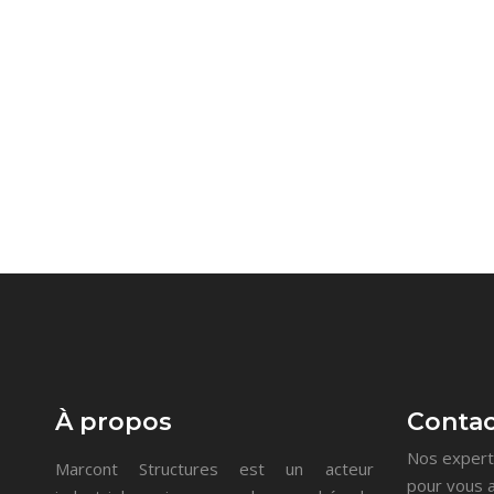
À propos
Contac
Nos experts
Marcont Structures est un acteur
pour vous a