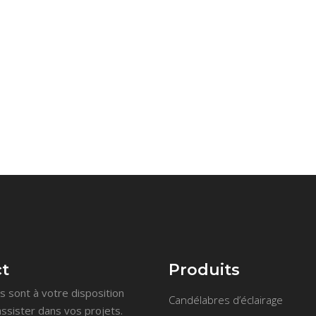
t
Produits
 sont à votre disposition
Candélabres d’éclairage
ssister dans vos projets.