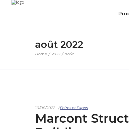
Prod
août 2022
Home
/
2022
/
août
10/08/2022
Foires et Expos
Marcont Struct