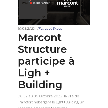
10/08/2022
Foires et Expos
Marcont
Structure
participe à
Ligh +
Building
Du 02 au 06 Octobre 2022, la ville de
Francfort hébergera le Light+Building, un
rassemblement professionnel